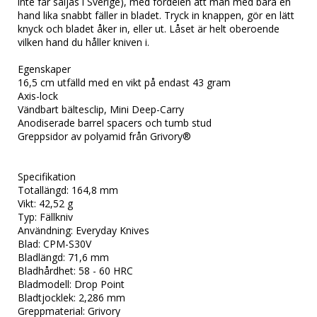
inte får säljas i Sverige), med fördelen att man med bara en 
hand lika snabbt fäller in bladet. Tryck in knappen, gör en lätt 
knyck och bladet åker in, eller ut. Låset är helt oberoende 
vilken hand du håller kniven i.

Egenskaper

16,5 cm utfälld med en vikt på endast 43 gram

Axis-lock

Vändbart bältesclip, Mini Deep-Carry

Anodiserade barrel spacers och tumb stud

Greppsidor av polyamid från Grivory®

Specifikation

Totallängd: 164,8 mm

Vikt: 42,52 g

Typ: Fällkniv

Användning: Everyday Knives

Blad: CPM-S30V

Bladlängd: 71,6 mm

Bladhårdhet: 58 - 60 HRC

Bladmodell: Drop Point

Bladtjocklek: 2,286 mm

Greppmaterial: Grivory
