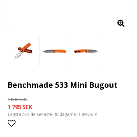
Benchmade 533 Mini Bugout
1 895 SEK
1 795 SEK
1 895 SEK
Lägsta pris de senaste 30 dagarna
Lägg till i favoritlistan