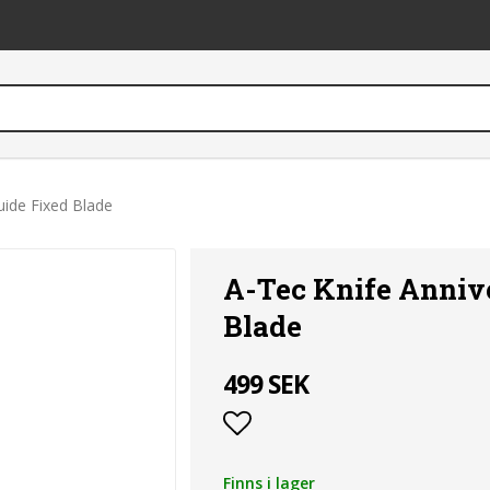
uide Fixed Blade
A-Tec Knife Anniv
Blade
499 SEK
Lägg till i favoritlist
Finns i lager