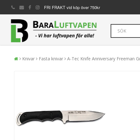
FRI FRAKT vid köp över 750kr
Knivar
Fasta knivar
A-Tec Knife Anniversary Freeman G