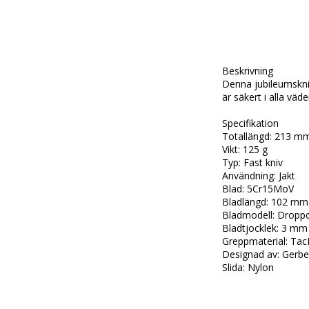
Beskrivning

Denna jubileumskni
är säkert i alla väd
Specifikation

Totallängd: 213 mm
Vikt: 125 g

Typ: Fast kniv

Användning: Jakt

Blad: 5Cr15MoV

Bladlängd: 102 mm

Bladmodell: Droppo
Bladtjocklek: 3 mm

Greppmaterial: Tac
Designad av: Gerber
Slida: Nylon