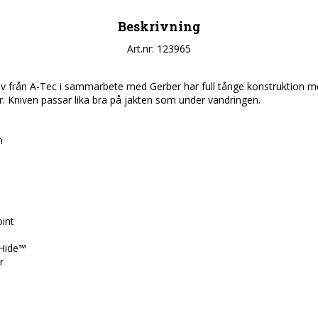
Beskrivning
Art.nr: 123965
v från A-Tec i sammarbete med Gerber har full tånge konstruktion m
er. Kniven passar lika bra på jakten som under vandringen.



int

Hide™


