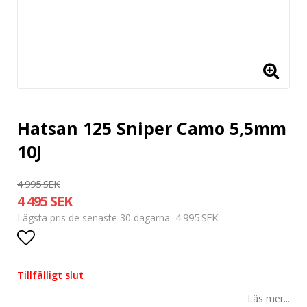
Hatsan 125 Sniper Camo 5,5mm
10J
4 995 SEK
4 495 SEK
4 995 SEK
Lägsta pris de senaste 30 dagarna
Lägg till i favoritlistan
Tillfälligt slut
Läs mer...