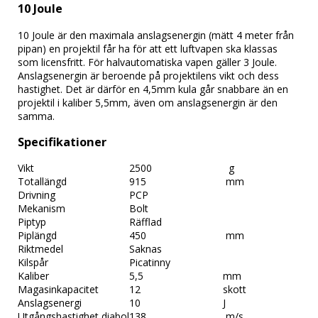
10 Joule
10 Joule är den maximala anslagsenergin (mätt 4 meter från 
pipan) en projektil får ha för att ett luftvapen ska klassas 
som licensfritt. För halvautomatiska vapen gäller 3 Joule. 
Anslagsenergin är beroende på projektilens vikt och dess 
hastighet. Det är därför en 4,5mm kula går snabbare än en 
projektil i kaliber 5,5mm, även om anslagsenergin är den 
samma.
Specifikationer
Vikt
2500                           g
Totallängd
915                            mm
Drivning
PCP
Mekanism
Bolt
Piptyp
Räfflad
Piplängd
450                            mm
Riktmedel
Saknas
Kilspår
Picatinny
Kaliber
5,5                            mm
Magasinkapacitet
12                             skott
Anslagsenergi
10                             J
Utgångshastighet diabol
138                            m/s