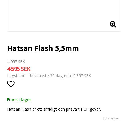
Hatsan Flash 5,5mm
4 995 SEK
4 595 SEK
5 395 SEK
Lägsta pris de senaste 30 dagarna
Lägg till i favoritlistan
Finns i lager
Hatsan Flash är ett smidigt och prisvärt PCP gevär.
Läs mer...