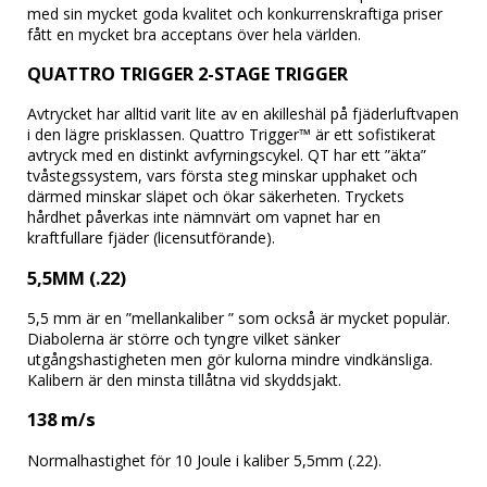
med sin mycket goda kvalitet och konkurrenskraftiga priser 
fått en mycket bra acceptans över hela världen.
QUATTRO TRIGGER 2-STAGE TRIGGER
Avtrycket har alltid varit lite av en akilleshäl på fjäderluftvapen 
i den lägre prisklassen. Quattro Trigger™ är ett sofistikerat 
avtryck med en distinkt avfyrningscykel. QT har ett ”äkta” 
tvåstegssystem, vars första steg minskar upphaket och 
därmed minskar släpet och ökar säkerheten. Tryckets 
hårdhet påverkas inte nämnvärt om vapnet har en 
kraftfullare fjäder (licensutförande).
5,5MM (.22)
5,5 mm är en ”mellankaliber ” som också är mycket populär. 
Diabolerna är större och tyngre vilket sänker 
utgångshastigheten men gör kulorna mindre vindkänsliga. 
Kalibern är den minsta tillåtna vid skyddsjakt.
138 m/s
Normalhastighet för 10 Joule i kaliber 5,5mm (.22).