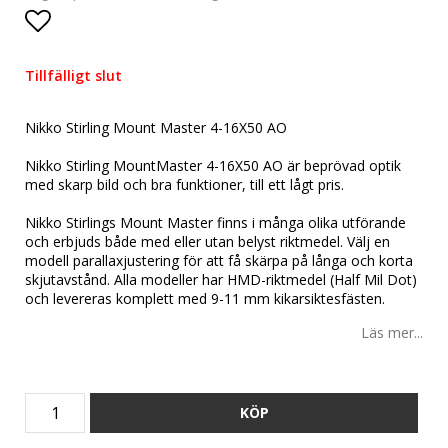
Lägg till i favoritlistan
Tillfälligt slut
Nikko Stirling Mount Master 4-16X50 AO
Nikko Stirling MountMaster 4-16X50 AO är beprövad optik
med skarp bild och bra funktioner, till ett lågt pris.
Nikko Stirlings Mount Master finns i många olika utförande
och erbjuds både med eller utan belyst riktmedel. Välj en
modell parallaxjustering för att få skärpa på långa och korta
skjutavstånd. Alla modeller har HMD-riktmedel (Half Mil Dot)
och levereras komplett med 9-11 mm kikarsiktesfästen.
Läs mer...
KÖP