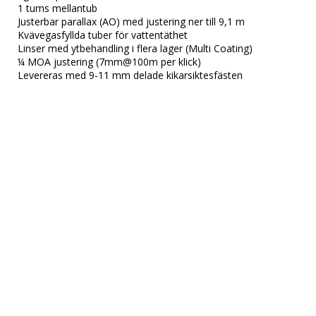
1 tums mellantub

Justerbar parallax (AO) med justering ner till 9,1 m

Kvävegasfyllda tuber för vattentäthet

Linser med ytbehandling i flera lager (Multi Coating)

¼ MOA justering (7mm@100m per klick)

Levereras med 9-11 mm delade kikarsiktesfästen