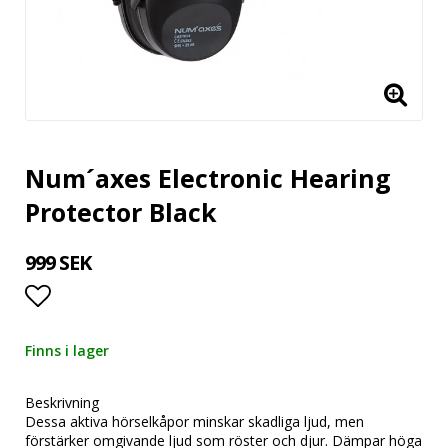
Num´axes Electronic Hearing
Protector Black
999 SEK
Lägg till i favoritlistan
Finns i lager
Beskrivning
Dessa aktiva hörselkåpor minskar skadliga ljud, men
förstärker omgivande ljud som röster och djur. Dämpar höga