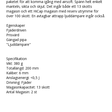
paketet för att komma igång med airsoft. Spänn helt enkelt 
manteln, sikta och skjut. Det ingår både ett 13 skotts 
magasin och ett HiCap magasin med reserv utrymme för 
över 100 skott. En avtagbar attrapp ljuddämpare ingår också.

Egenskaper

Fjäderdriven

Prisvärd

Gängad pipa

"Ljuddämpare"

Specifikation

Vikt: 380 g

Totallängd: 200 mm

Kaliber: 6 mm

Anslagsenergi: <0,5 J

Drivning: Fjäder

Magasinkapacitet: 13 skott

Antal Magasin: 2 st