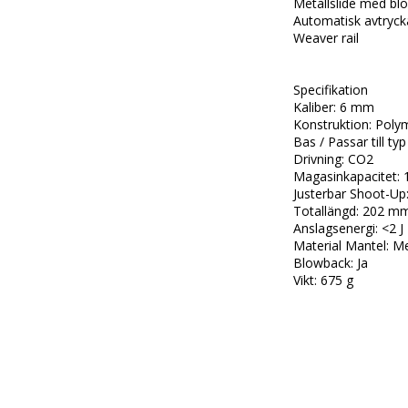
Metallslide med bl
Automatisk avtrycka
Weaver rail

Specifikation

Kaliber: 6 mm

Konstruktion: Polym
Bas / Passar till ty
Drivning: CO2

Magasinkapacitet: 1
Justerbar Shoot-Up:
Totallängd: 202 mm
Anslagsenergi: <2 J

Material Mantel: Met
Blowback: Ja

Vikt: 675 g