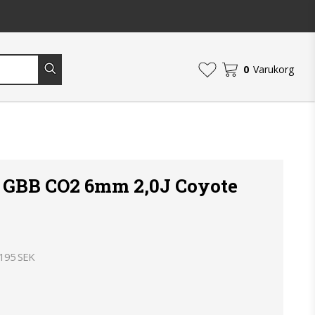
0
Varukorg
 GBB CO2 6mm 2,0J Coyote
 195 SEK
an