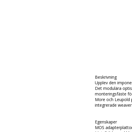
Beskrivning

Upplev den imponera
Det modulära optis
monteringsfäste fö
More och Leupold på
integrerade weaver r
Egenskaper

MOS adapterplattor 