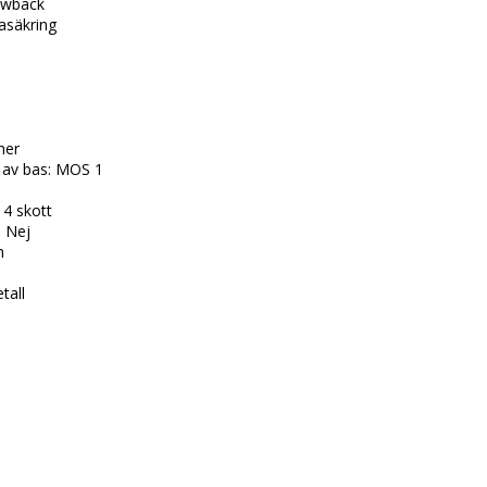
owback

säkring

er

p av bas: MOS 1

4 skott

 Nej



all
