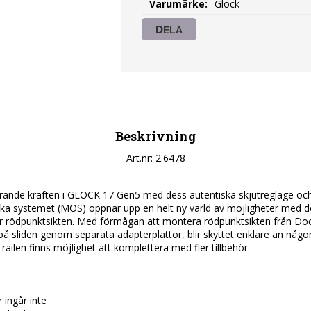
Varumärke
Glock
DELA
Beskrivning
Art.nr: 2.6478
nde kraften i GLOCK 17 Gen5 med dess autentiska skjutreglage och kr
ka systemet (MOS) öppnar upp en helt ny värld av möjligheter med de
r rödpunktsikten. Med förmågan att montera rödpunktsikten från Docte
 sliden genom separata adapterplattor, blir skyttet enklare än någon
ailen finns möjlighet att komplettera med fler tillbehör.

ingår inte
