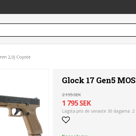
mm 2,0J Coyote
Glock 17 Gen5 MOS
2 195 SEK
1 795 SEK
2
Lägsta pris de senaste 30 dagarna
Lägg till i favoritlist