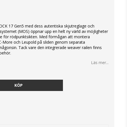
OCK 17 Gen5 med dess autentiska skjutreglage och
a systemet (MOS) öppnar upp en helt ny värld av möjligheter
e för rödpunktsikten. Med förmågan att montera
, C-More och Leupold på sliden genom separata
n någonsin. Tack vare den integrerade weaver railen finns
lbehör.
Läs mer...
KÖP