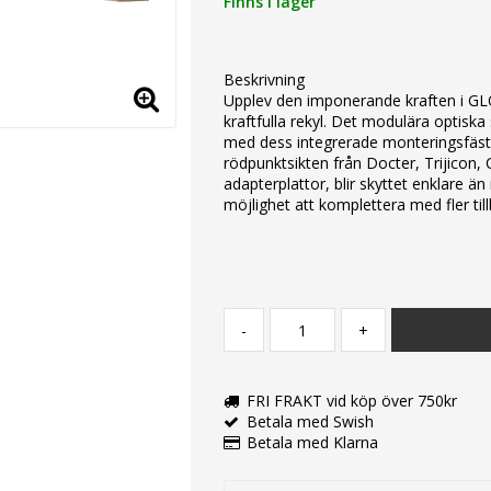
Finns i lager
Beskrivning
Upplev den imponerande kraften i GL
kraftfulla rekyl. Det modulära optisk
med dess integrerade monteringsfäst
rödpunktsikten från Docter, Trijicon
adapterplattor, blir skyttet enklare ä
möjlighet att komplettera med fler til
-
+
FRI FRAKT vid köp över 750kr
Betala med Swish
Betala med Klarna