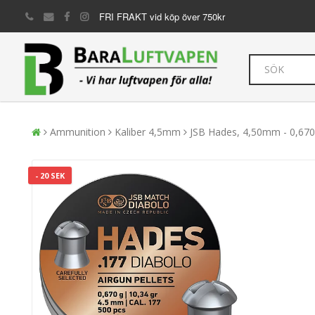
FRI FRAKT vid köp över 750kr
Ammunition
Kaliber 4,5mm
JSB Hades, 4,50mm - 0,67
- 20 SEK