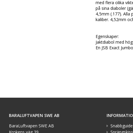
med flera olika vik
på sina diaboler (g
4,5mm (.177). Alla 
kaliber. 4,52mm oc
Egenskaper:

Jaktdiabol med hög 
En JSB Exact Jumbo
BARALUFTVAPEN SWE AB
INFORMATI
BaraLuftvapen SWE AB
Snabbguide
Krokens väg 39
Sprängskiss