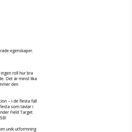
rade egenskaper.

gen roll hur bra 
. Det är minst lika 
ommer den 
 – i de flesta fall 
lesta som tävlar i 
nder Field Target 
SB!

 en unik utformning 