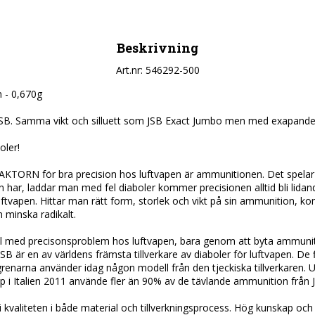
Beskrivning
Art.nr: 546292-500
- 0,670g

 JSB. Samma vikt och silluett som JSB Exact Jumbo men med exapande
ler!

TORN för bra precision hos luftvapen är ammunitionen. Det spelar in
 har, laddar man med fel diaboler kommer precisionen alltid bli lidande
 luftvapen. Hittar man rätt form, storlek och vikt på sin ammunition, k
 minska radikalt.

all med precisonsproblem hos luftvapen, bara genom att byta ammunition
 JSB är en av världens främsta tillverkare av diaboler för luftvapen. De f
renarna använder idag någon modell från den tjeckiska tillverkaren. U
i Italien 2011 använde fler än 90% av de tävlande ammunition från J
i kvaliteten i både material och tillverkningsprocess. Hög kunskap och