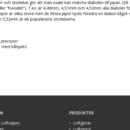
ter och storlekar gör att man exakt kan matcha diabolen till pipan. JSB
äller ”huvudet”). T.ex. är 4,49mm, 4,51mm och 4,52mm alla diaboler för
pipor är olika stora men de flesta pipor tycks föredra en diabol något 
h 5,52mm är de populäraste storlekarna.

precision

 med hålspets

ON
PRODUKTER
 Luftvapen
Luftgevär
er
Luftpistol