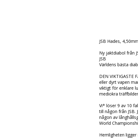
JSB Hades, 4,50mm 
Ny jaktdiabol från
JSB

Världens bästa diabo
DEN VIKTIGASTE FAK
eller dyrt vapen man
viktigt för enklare
mediokra träffbilden
Vi* löser 9 av 10 f
till någon från JSB.
någon av långhållsg
World Championship 
Hemligheten ligger 