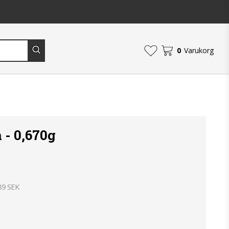
0
Varukorg
 - 0,670g
89 SEK
an