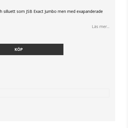
och silluett som JSB Exact Jumbo men med exapanderade
Läs mer...
KÖP