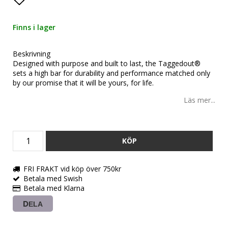
Lägg till i favoritlistan
Finns i lager
Beskrivning
Designed with purpose and built to last, the Taggedout®
sets a high bar for durability and performance matched only
by our promise that it will be yours, for life.
Läs mer...
KÖP
FRI FRAKT vid köp över 750kr
Betala med Swish
Betala med Klarna
DELA