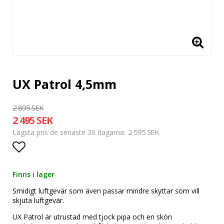
UX Patrol 4,5mm
2 895 SEK
2 495 SEK
2 595 SEK
Lägsta pris de senaste 30 dagarna
Lägg till i favoritlistan
Finns i lager
Smidigt luftgevär som även passar mindre skyttar som vill
skjuta luftgevär.
UX Patrol är utrustad med tjock pipa och en skön