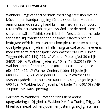
TILLVERKAD I TYSKLAND
Walthers luftgevär är tillverkade med hög precision och de 
kräver ingen handpåläggning för att skjuta bra. Med rätt 
ammunition och stadig hand kan man räkna med mycket 
täta träffbilder även på längre avstånd. För de med licens på 
sitt vapen säljs effektkit som tillbehör. Dessa är optimerade 
för bästa skjutbarhet för den önskade effekten och de 
kraftigare effektkitten levereras kompletta med ny pistong 
och fjäderguide. Fjädrarna håller högsta kvalité och levereras 
med rätt sorts fett för fjäder och Walther XM Pro Tuning 
Trigger (Nr: 600.110) 299:- // Walther Pistongfett 30 ml (Nr: 
3483) 159:- // Walther Fjäderfett 10 ml (Nr: 3.2061) 89:- // 
Walther Terrus fjäder 16 Joule (601.101) 499:- , 20 Joule 
(601.102) 499:- // Walther Centery fjäder 16 Joule (Nr: 
600.112) 399:-, 24 Joule (600.113) 399:- // Walther LGU 
Master Fjäderkit 16 Joule (Nr: 604.108) 749:-, 23 Joule (Nr: 
600.109) // Walther LGV Fjäderkit 16 Joule (Nr: 600.108) 749:-, 
23 Joule (Nr: 3485) pistong.
För flera av Walthers luftvapen finns flera andra 
uppgraderingsmöjligheter. Walther XM Pro Tuning Trigger är 
tillverkat i metall och erbjuder fler justeringsmöjligheter än 