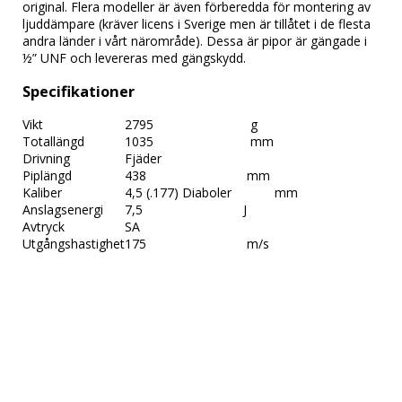
original. Flera modeller är även förberedda för montering av 
ljuddämpare (kräver licens i Sverige men är tillåtet i de flesta 
andra länder i vårt närområde). Dessa är pipor är gängade i 
½” UNF och levereras med gängskydd.
Specifikationer
Vikt
2795                           g
Totallängd
1035                           mm
Drivning
Fjäder
Piplängd
438                            mm
Kaliber
4,5 (.177) Diaboler            mm
Anslagsenergi
7,5                            J
Avtryck
SA
Utgångshastighet
175                            m/s