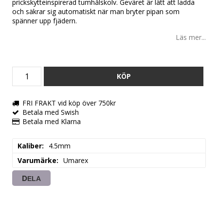
prickskytteinspirerad tumhålskolv. Geväret är lätt att ladda
och säkrar sig automatiskt när man bryter pipan som
spänner upp fjädern.
Läs mer...
KÖP
FRI FRAKT vid köp över 750kr
Betala med Swish
Betala med Klarna
Kaliber
4.5mm
Varumärke
Umarex
DELA