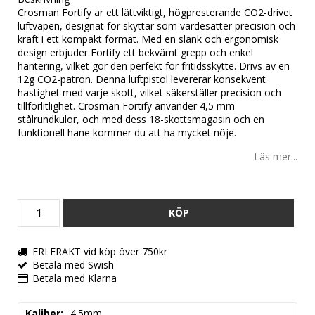
Crosman Fortify är ett lättviktigt, högpresterande CO2-drivet
luftvapen, designat för skyttar som värdesätter precision och
kraft i ett kompakt format. Med en slank och ergonomisk
design erbjuder Fortify ett bekvämt grepp och enkel
hantering, vilket gör den perfekt för fritidsskytte. Drivs av en
12g CO2-patron. Denna luftpistol levererar konsekvent
hastighet med varje skott, vilket säkerställer precision och
tillförlitlighet. Crosman Fortify använder 4,5 mm
stålrundkulor, och med dess 18-skottsmagasin och en
funktionell hane kommer du att ha mycket nöje.
Läs mer...
KÖP
FRI FRAKT vid köp över 750kr
Betala med Swish
Betala med Klarna
Kaliber
4.5mm