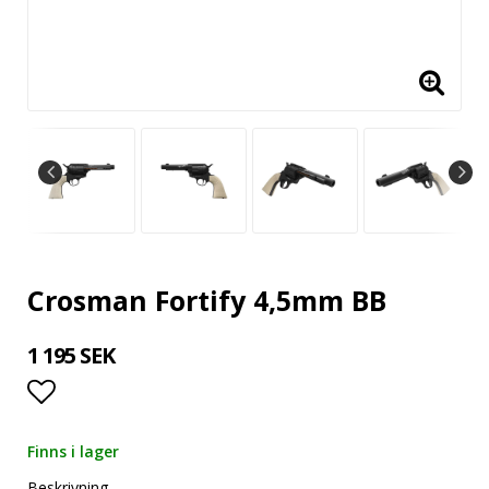
Crosman Fortify 4,5mm BB
1 195 SEK
Lägg till i favoritlistan
Finns i lager
Beskrivning