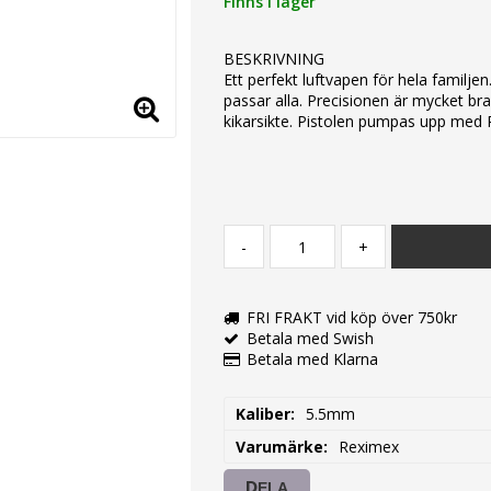
Finns i lager
BESKRIVNING
Ett perfekt luftvapen för hela familje
passar alla. Precisionen är mycket br
kikarsikte. Pistolen pumpas upp med
-
+
FRI FRAKT vid köp över 750kr
Betala med Swish
Betala med Klarna
Kaliber
5.5mm
Varumärke
Reximex
DELA