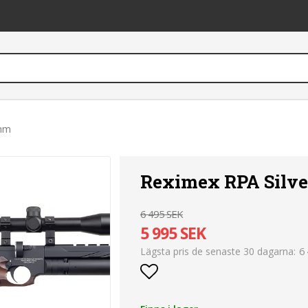
5mm
Reximex RPA Silv
6 495 SEK
5 995 SEK
6
Lägsta pris de senaste 30 dagarna
Lägg till i favoritlist