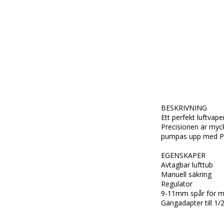
BESKRIVNING

Ett perfekt luftvape
Precisionen är myck
pumpas upp med PC
EGENSKAPER

Avtagbar lufttub

Manuell säkring

Regulator

9-11mm spår för mon
Gängadapter till 1/