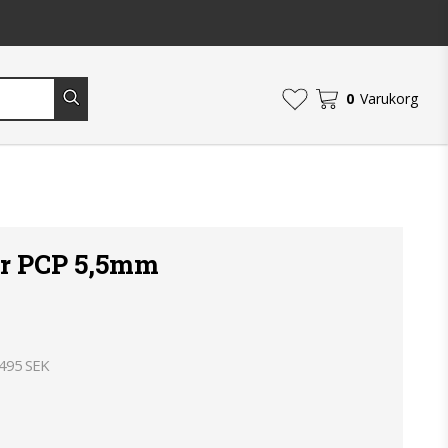
0
Varukorg
er PCP 5,5mm
 495 SEK
an