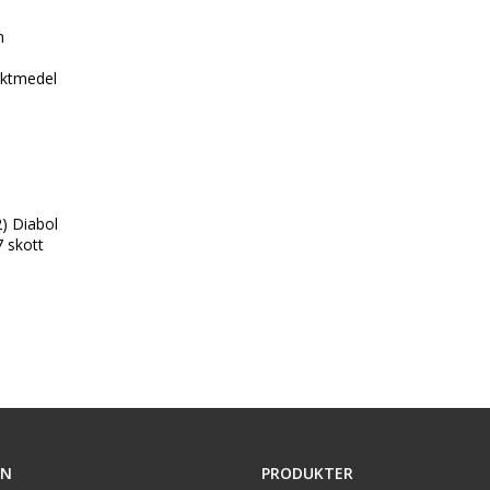


ktmedel

) Diabol

7 skott
ON
PRODUKTER