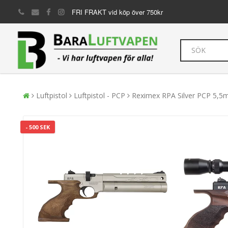
FRI FRAKT vid köp över 750kr
Luftpistol
Luftpistol - PCP
Reximex RPA Silver PCP 5,
- 500 SEK