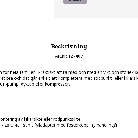
Beskrivning
Art.nr: 127407
n för hela familjen. Praktiskt att ta med och med en vikt och storlek s
et bra och det går enkelt att komplettera med rödpunkt- eller kikarsikt
P-pump, dyktub eller kompressor.

tering av kikarsikte eller rödpunktsikte

2 - 28 UNEF samt fylladapter med fosterkoppling hane ingår.
