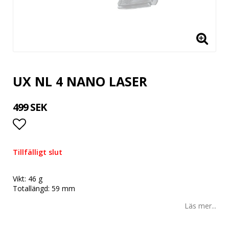
UX NL 4 NANO LASER
499 SEK
Lägg till i favoritlistan
Tillfälligt slut
Vikt: 46 g
Totallängd: 59 mm
Läs mer...