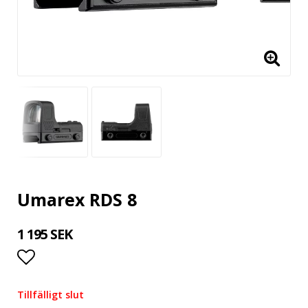
Umarex RDS 8
1 195 SEK
Lägg till i favoritlistan
Tillfälligt slut