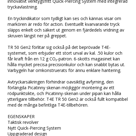
innovativt verktygsfritt Quick-Piercing System med integrerad 
tryckavlastning.

En tryckindikator som tydligt kan ses och kännas visar om 
markören är redo för action. Eventuellt kvarvarande tryck 
släpps enkelt och säkert ut genom en fjärdedels vridning av 
skruven längst ner på greppet.

TR 50 Gen2 förlitar sig också på det beprövade T4E-
systemet, som erbjuder ett stort urval av kal. .50 kulor och 
får kraft från en 12 g CO₂-patron. 6-skotts magasinet kan 
hålla mycket precisa precisionkulor och kan snabbt bytas ut. 
Varbygeln har omkonstruerats för ännu enklare hantering.

Avtryckarsäkringen förhindrar oavsiktlig avfyrning, den 
förlängda Picatinny skenan möjliggör montering av ett 
rödpunktsikte, och Picatinny-skenan under pipan kan hålla 
ytterligare tillbehör. T4E TR 50 Gen2 är också fullt kompatibel 
med de många befintliga T4E-tillbehören.

EGENSKAPER

Taktisk revolver

Nytt Quick-Piercing System

Uppgraderad design
