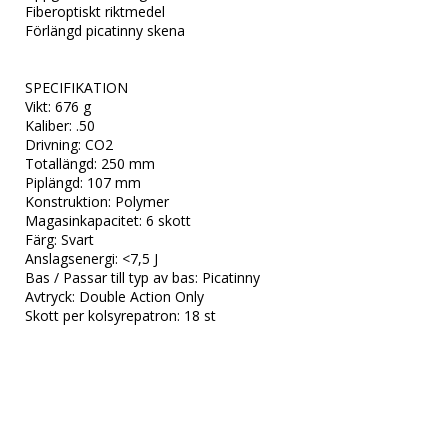
Fiberoptiskt riktmedel

Förlängd picatinny skena

SPECIFIKATION

Vikt: 676 g

Kaliber: .50

Drivning: CO2

Totallängd: 250 mm

Piplängd: 107 mm

Konstruktion: Polymer

Magasinkapacitet: 6 skott

Färg: Svart

Anslagsenergi: <7,5 J

Bas / Passar till typ av bas: Picatinny

Avtryck: Double Action Only

Skott per kolsyrepatron: 18 st