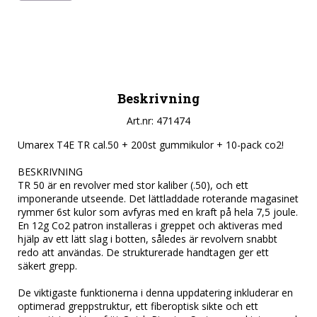
Beskrivning
Art.nr: 471474
Umarex T4E TR cal.50 + 200st gummikulor + 10-pack co2!

BESKRIVNING

TR 50 är en revolver med stor kaliber (.50), och ett 
imponerande utseende. Det lättladdade roterande magasinet 
rymmer 6st kulor som avfyras med en kraft på hela 7,5 joule. 
En 12g Co2 patron installeras i greppet och aktiveras med 
hjälp av ett lätt slag i botten, således är revolvern snabbt 
redo att användas. De strukturerade handtagen ger ett 
säkert grepp.

De viktigaste funktionerna i denna uppdatering inkluderar en 
optimerad greppstruktur, ett fiberoptisk sikte och ett 