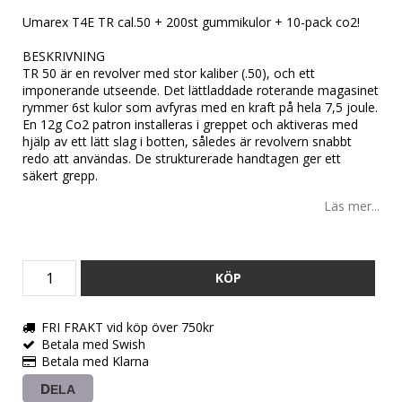
Umarex T4E TR cal.50 + 200st gummikulor + 10-pack co2!
BESKRIVNING
TR 50 är en revolver med stor kaliber (.50), och ett
imponerande utseende. Det lättladdade roterande magasinet
rymmer 6st kulor som avfyras med en kraft på hela 7,5 joule.
En 12g Co2 patron installeras i greppet och aktiveras med
hjälp av ett lätt slag i botten, således är revolvern snabbt
redo att användas. De strukturerade handtagen ger ett
säkert grepp.
Läs mer...
KÖP
FRI FRAKT vid köp över 750kr
Betala med Swish
Betala med Klarna
DELA