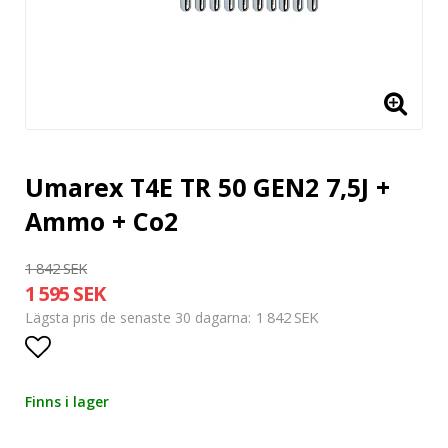
Umarex T4E TR 50 GEN2 7,5J +
Ammo + Co2
1 842 SEK
1 595 SEK
1 842 SEK
Lägsta pris de senaste 30 dagarna
Lägg till i favoritlistan
Finns i lager