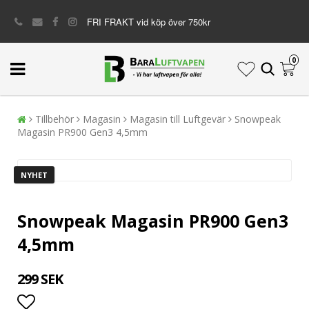
FRI FRAKT vid köp över 750kr
0
Tillbehör
Magasin
Magasin till Luftgevär
Snowpeak
Magasin PR900 Gen3 4,5mm
NYHET
Snowpeak Magasin PR900 Gen3
4,5mm
299 SEK