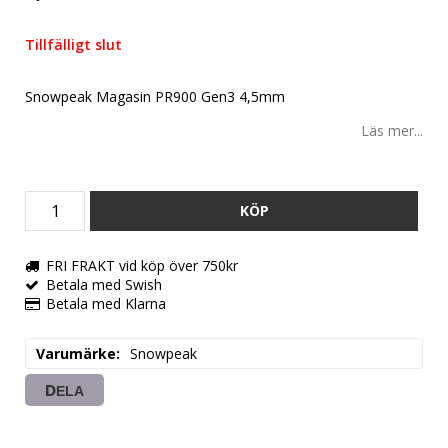
Lägg till i favoritlistan
Tillfälligt slut
Snowpeak Magasin PR900 Gen3 4,5mm
Läs mer...
KÖP
FRI FRAKT vid köp över 750kr
Betala med Swish
Betala med Klarna
Varumärke
Snowpeak
DELA