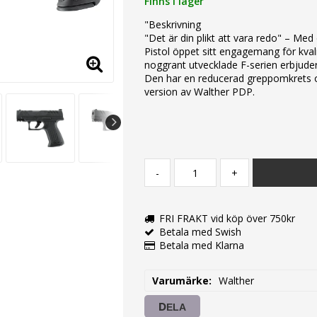
Finns i lager
"Beskrivning
"Det är din plikt att vara redo" – M
Pistol öppet sitt engagemang för kval
noggrant utvecklade F-serien erbjud
Den har en reducerad greppomkrets o
version av Walther PDP.
-
+
FRI FRAKT vid köp över 750kr
Betala med Swish
Betala med Klarna
Varumärke
Walther
DELA