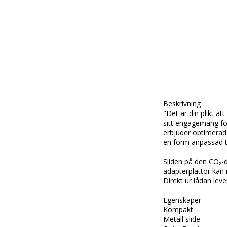
Beskrivning

"Det är din plikt a
sitt engagemang för
erbjuder optimerad
en form anpassad ti
Sliden på den CO₂-d
adapterplattor kan 
Direkt ur lådan lev
Egenskaper

Kompakt

Metall slide
