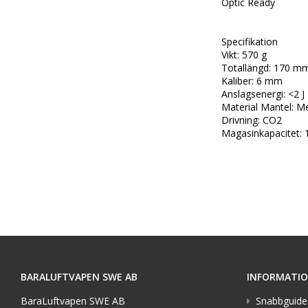
Optic Ready

Specifikation

Vikt: 570 g

Totallängd: 170 mm
Kaliber: 6 mm

Anslagsenergi: <2 J

Material Mantel: Met
Drivning: CO2

Magasinkapacitet: 
BARALUFTVAPEN SWE AB
INFORMATI
BaraLuftvapen SWE AB
Snabbguide