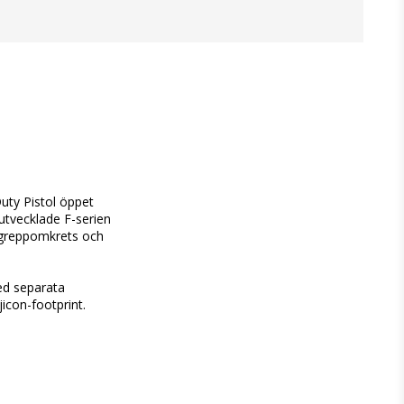
ty Pistol öppet 
tvecklade F-serien 
greppomkrets och 
ed separata 
con-footprint. 