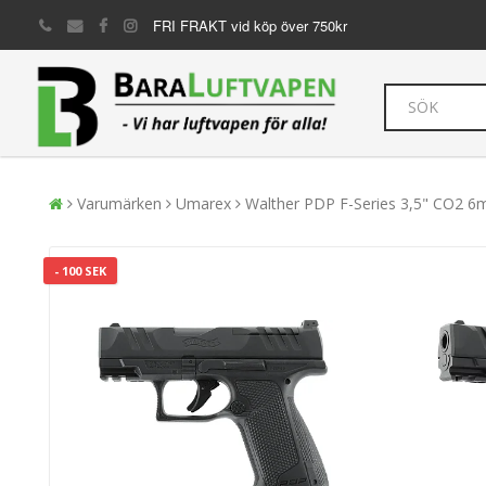
FRI FRAKT vid köp över 750kr
Varumärken
Umarex
Walther PDP F-Series 3,5" CO2 
- 100 SEK