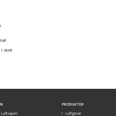


all

11 skott
ON
PRODUKTER
 Luftvapen
Luftgevär