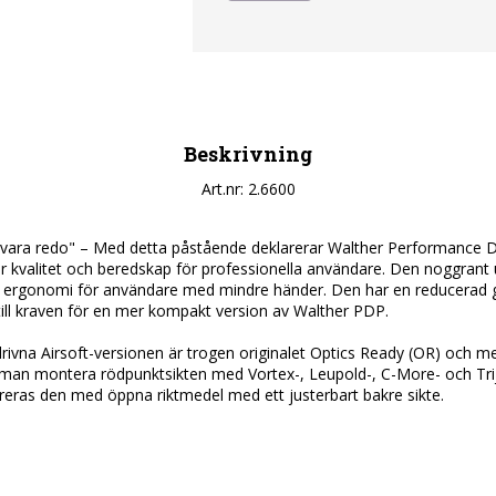
Beskrivning
Art.nr: 2.6600
tt vara redo" – Med detta påstående deklarerar Walther Performance Du
 kvalitet och beredskap för professionella användare. Den noggrant u
 ergonomi för användare med mindre händer. Den har en reducerad 
ll kraven för en mer kompakt version av Walther PDP.

rivna Airsoft-versionen är trogen originalet Optics Ready (OR) och m
man montera rödpunktsikten med Vortex-, Leupold-, C-More- och Triji
ereras den med öppna riktmedel med ett justerbart bakre sikte.
