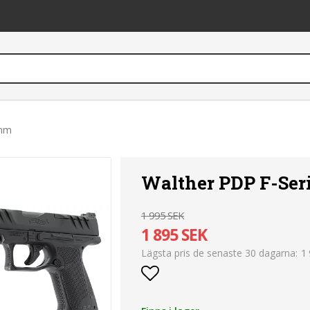
6mm
Walther PDP F-Ser
1 995 SEK
1 895 SEK
1
Lägsta pris de senaste 30 dagarna
Lägg till i favoritlist