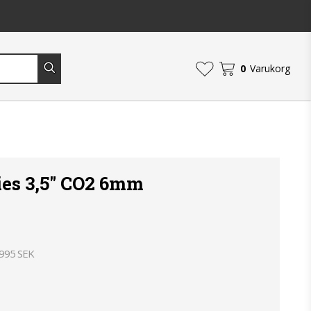
0
Varukorg
ies 3,5" CO2 6mm
 995 SEK
an